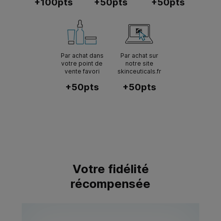
+100pts
+50pts
+50pts
Par achat dans
Par achat sur
votre point de
notre site
vente favori
skinceuticals.fr
+50pts
+50pts
Votre fidélité
récompensée