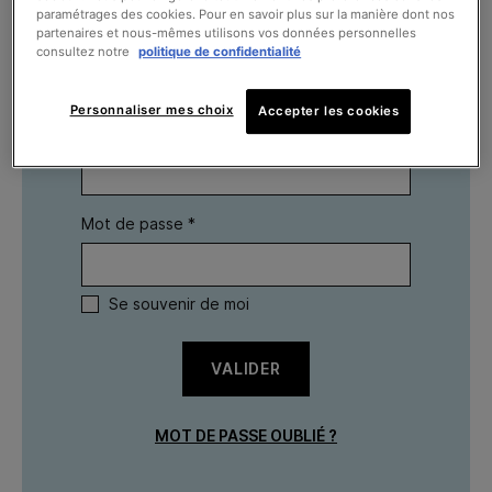
paramétrages des cookies. Pour en savoir plus sur la manière dont nos
partenaires et nous-mêmes utilisons vos données personnelles
consultez notre
politique de confidentialité
Vous avez déjà un compte ?
Personnaliser mes choix
Accepter les cookies
Email *
Mot de passe *
Se souvenir de moi
VALIDER
MOT DE PASSE OUBLIÉ ?