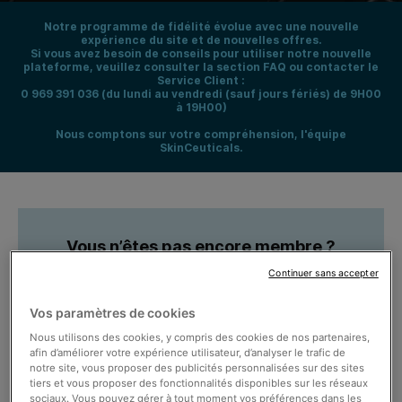
Notre programme de fidélité évolue avec une nouvelle
expérience du site et de nouvelles offres.
Si vous avez besoin de conseils pour utiliser notre nouvelle
plateforme, veuillez consulter la section FAQ ou contacter le
Service Client :
0 969 391 036 (du lundi au vendredi (sauf jours fériés) de 9H00
à 19H00)
Nous comptons sur votre compréhension, l'équipe
SkinCeuticals.
Vous n’êtes pas encore membre ?
Continuer sans accepter
Vos paramètres de cookies
Créez votre espace en 1 clic
Nous utilisons des cookies, y compris des cookies de nos partenaires,
afin d’améliorer votre expérience utilisateur, d’analyser le trafic de
notre site, vous proposer des publicités personnalisées sur des sites
S'INSCRIRE
tiers et vous proposer des fonctionnalités disponibles sur les réseaux
sociaux. Vous pouvez gérer à tout moment vos préférences dans les